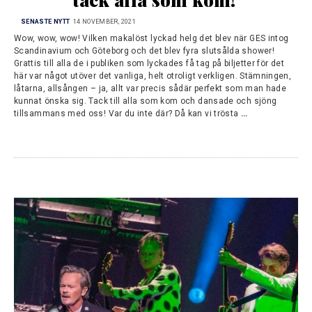
SENASTE NYTT
14 NOVEMBER, 2021
Wow, wow, wow! Vilken makalöst lyckad helg det blev när GES intog
Scandinavium och Göteborg och det blev fyra slutsålda shower!
Grattis till alla de i publiken som lyckades få tag på biljetter för det
här var något utöver det vanliga, helt otroligt verkligen. Stämningen,
låtarna, allsången – ja, allt var precis sådär perfekt som man hade
kunnat önska sig. Tack till alla som kom och dansade och sjöng
tillsammans med oss! Var du inte där? Då kan vi trösta
…