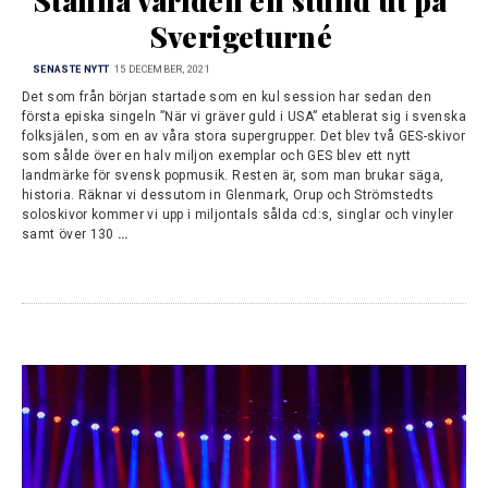
Stanna världen en stund ut på 
Sverigeturné
SENASTE NYTT
15 DECEMBER, 2021
Det som från början startade som en kul session har sedan den
första episka singeln ”När vi gräver guld i USA” etablerat sig i svenska
folksjälen, som en av våra stora supergrupper. Det blev två GES-skivor
som sålde över en halv miljon exemplar och GES blev ett nytt
landmärke för svensk popmusik. Resten är, som man brukar säga,
historia. Räknar vi dessutom in Glenmark, Orup och Strömstedts
soloskivor kommer vi upp i miljontals sålda cd:s, singlar och vinyler
samt över 130
…