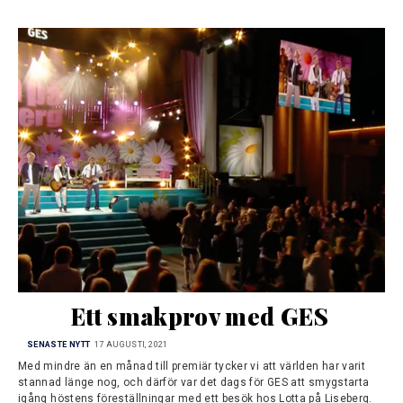
Ett smakprov med GES
SENASTE NYTT
17 AUGUSTI, 2021
Med mindre än en månad till premiär tycker vi att världen har varit
stannad länge nog, och därför var det dags för GES att smygstarta
igång höstens föreställningar med ett besök hos Lotta på Liseberg.