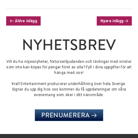
INLÄGGSNAVIGERING
Äldre inlägg
Nyare inlägg
NYHETSBREV
Vill du ha nöjesnyheter, förturserbjudanden och tävlingar med vinster
som inte kan köpas för pengar först av alla? Fyll i dina uppgifter för att
hänga med oss!
Krall Entertainment producerar underhållning över hela Sverige.
Signar du upp dig hos oss kommer du få uppdateringar om våra
evenemang som sker i ditt närområde.
PRENUMERERA