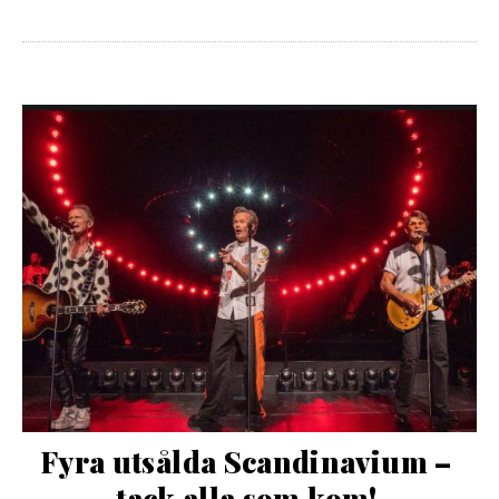
Fyra utsålda Scandinavium – 
tack alla som kom!