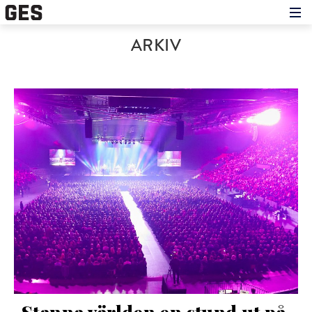
Hem
ARKIV
Om showen
Medverkande
Historien om GES
Nyheter
Press