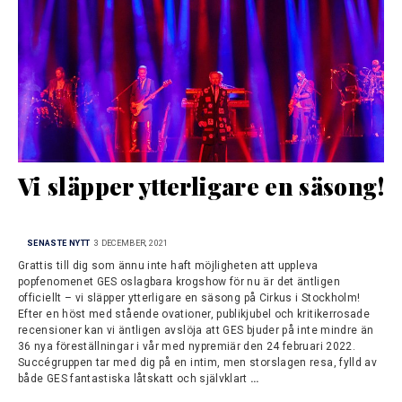
Vi släpper ytterligare en säsong!
SENASTE NYTT
3 DECEMBER, 2021
Grattis till dig som ännu inte haft möjligheten att uppleva
popfenomenet GES oslagbara krogshow för nu är det äntligen
officiellt – vi släpper ytterligare en säsong på Cirkus i Stockholm!
Efter en höst med stående ovationer, publikjubel och kritikerrosade
recensioner kan vi äntligen avslöja att GES bjuder på inte mindre än
36 nya föreställningar i vår med nypremiär den 24 februari 2022.
Succégruppen tar med dig på en intim, men storslagen resa, fylld av
både GES fantastiska låtskatt och självklart
…