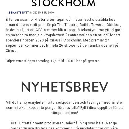
STOCKHOLM
SENASTE NYTT
9 DECEMBER, 2019
Efter en osannolikt stor efterfrågan och i stort sett slutsålda hus
innan det ens varit premiär på The Theatre, Gothia Towers i Göteborg
är det nu klart att GES kommer kliva i pophjältekostymerna ytterligare
en säsong ta med sig krogshowen ”Stanna världen en stund” för att
spendera hösten 2020 på Cirkus i Stockholm. Med premiär 24
september kommer det bli hela 26 shower på den anrika scenen på
Cirkus.
Biljetterna släpps torsdag 12/12 kl. 10.00 här på ges.se.
NYHETSBREV
Vill du ha nöjesnyheter, förturserbjudanden och tävlingar med vinster
som inte kan köpas för pengar först av alla? Fyll i dina uppgifter för att
hänga med oss!
Krall Entertainment producerar underhållning över hela Sverige.
Signar du upp dig hos oss kommer du få uppdateringar om våra