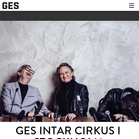
Hem
Om showen
Medverkande
Historien om GES
Nyheter
Press
GES INTAR CIRKUS I 