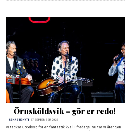
Örnsköldsvik – gör er redo!
SENASTE NYTT
27 SEPTEMBER, 2022
Vi tackar Göteborg för en fantastik kväll i fredags! Nu tar vi återigen