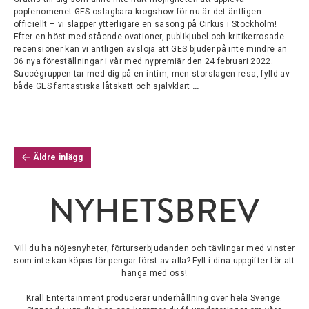
popfenomenet GES oslagbara krogshow för nu är det äntligen
officiellt – vi släpper ytterligare en säsong på Cirkus i Stockholm!
Efter en höst med stående ovationer, publikjubel och kritikerrosade
recensioner kan vi äntligen avslöja att GES bjuder på inte mindre än
36 nya föreställningar i vår med nypremiär den 24 februari 2022.
Succégruppen tar med dig på en intim, men storslagen resa, fylld av
både GES fantastiska låtskatt och självklart
…
INLÄGGSNAVIGERING
Äldre inlägg
NYHETSBREV
Vill du ha nöjesnyheter, förturserbjudanden och tävlingar med vinster
som inte kan köpas för pengar först av alla? Fyll i dina uppgifter för att
hänga med oss!
Krall Entertainment producerar underhållning över hela Sverige.