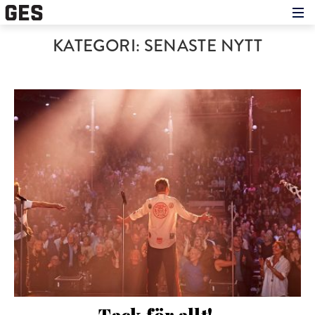
Hem
KATEGORI:
SENASTE NYTT
Om showen
Medverkande
Historien om GES
Nyheter
Press