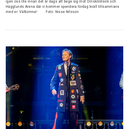
igen oss lite innan det är dags att bege sig mot Örnsköldsvik och
Hägglunds Arena där vi kommer spendera lördag kväll tillsammans
med er. Välkomna! Foto: Nisse Nilsson