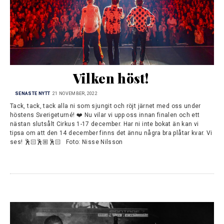
Vilken höst!
SENASTE NYTT
21 NOVEMBER, 2022
Tack, tack, tack alla ni som sjungit och röjt järnet med oss under
höstens Sverigeturné! ❤️ Nu vilar vi upp oss innan finalen och ett
nästan slutsålt Cirkus 1-17 december. Har ni inte bokat än kan vi
tipsa om att den 14 december finns det ännu några bra plåtar kvar. Vi
ses! 🕺🏻🕺🏼🕺🏻 Foto: Nisse Nilsson