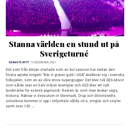
Stanna världen en stund ut på 
Sverigeturné
SENASTE NYTT
15 DECEMBER, 2021
Det som från början startade som en kul session har sedan den
första episka singeln ”När vi gräver guld i USA” etablerat sig i svenska
folksjälen, som en av våra stora supergrupper. Det blev två GES-skivor
som sålde över en halv miljon exemplar och GES blev ett nytt
landmärke för svensk popmusik. Resten är, som man brukar säga,
historia. Räknar vi dessutom in Glenmark, Orup och Strömstedts
soloskivor kommer vi upp i miljontals sålda cd:s, singlar och vinyler
samt över 130
…