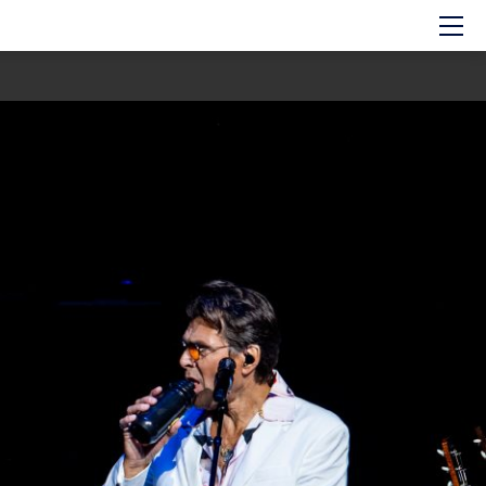
Hem
Om showen
Medverkande
Historien om GES
Nyheter
Press