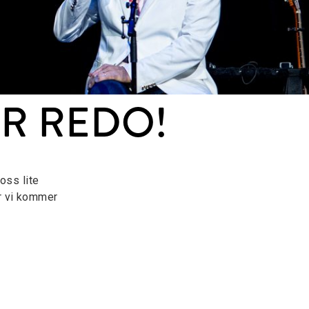
R REDO!
 oss lite
r vi kommer