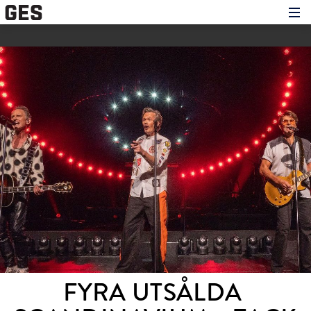
Hem
Om showen
Medverkande
Historien om GES
Nyheter
Press
FYRA UTSÅLDA 