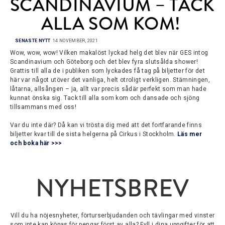
SCANDINAVIUM – TACK 
ALLA SOM KOM!
SENASTE NYTT
14 NOVEMBER, 2021
Wow, wow, wow! Vilken makalöst lyckad helg det blev när GES intog
Scandinavium och Göteborg och det blev fyra slutsålda shower!
Grattis till alla de i publiken som lyckades få tag på biljetter för det
här var något utöver det vanliga, helt otroligt verkligen. Stämningen,
låtarna, allsången – ja, allt var precis sådär perfekt som man hade
kunnat önska sig. Tack till alla som kom och dansade och sjöng
tillsammans med oss!
Var du inte där? Då kan vi trösta dig med att det fortfarande finns
biljetter kvar till de sista helgerna på Cirkus i Stockholm.
Läs mer
och boka här >>>
NYHETSBREV
Vill du ha nöjesnyheter, förturserbjudanden och tävlingar med vinster
som inte kan köpas för pengar först av alla? Fyll i dina uppgifter för att