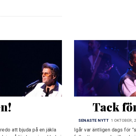
en!
Tack fö
SENASTE NYTT
1 OKTOBER, 
redo att bjuda på en jäkla
Igår var äntligen dags för ”