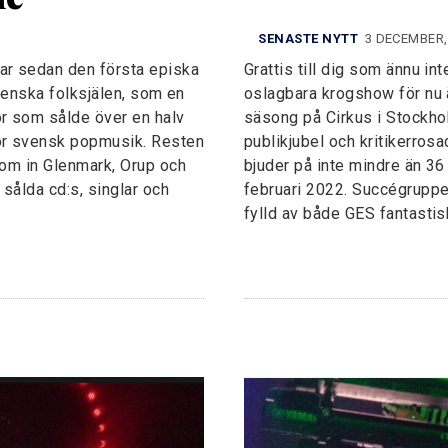
SENASTE NYTT
3 DECEMBER,
ar sedan den första episka
Grattis till dig som ännu i
svenska folksjälen, som en
oslagbara krogshow för nu är
or som sålde över en halv
säsong på Cirkus i Stockho
för svensk popmusik. Resten
publikjubel och kritikerrosa
tom in Glenmark, Orup och
bjuder på inte mindre än 36
sålda cd:s, singlar och
februari 2022. Succégruppe
fylld av både GES fantastisk