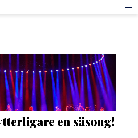
Hem
Om showen
Medverkande
Historien om GES
Nyheter
Press
ytterligare en säsong!