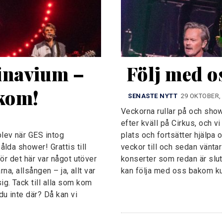
inavium – 
Följ med o
 kom!
SENASTE NYTT
29 OKTOBER,
Veckorna rullar på och showe
efter kväll på Cirkus, och v
lev när GES intog
plats och fortsätter hjälpa
lda shower! Grattis till
veckor till och sedan vänta
för det här var något utöver
konserter som redan är sluts
rna, allsången – ja, allt var
kan följa med oss bakom ku
g. Tack till alla som kom
u inte där? Då kan vi