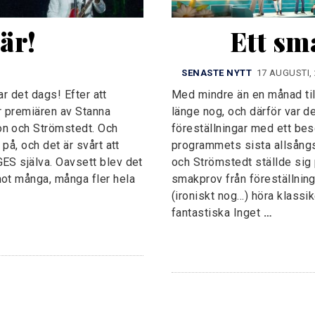
är!
Ett s
SENASTE NYTT
17 AUGUSTI,
var det dags! Efter att
Med mindre än en månad till
ör premiären av Stanna
länge nog, och därför var d
on och Strömstedt. Och
föreställningar med ett bes
på, och det är svårt att
programmets sista allsång
ES själva. Oavsett blev det
och Strömstedt ställde sig 
mot många, många fler hela
smakprov från föreställning
(ironiskt nog…) höra klass
fantastiska Inget
…