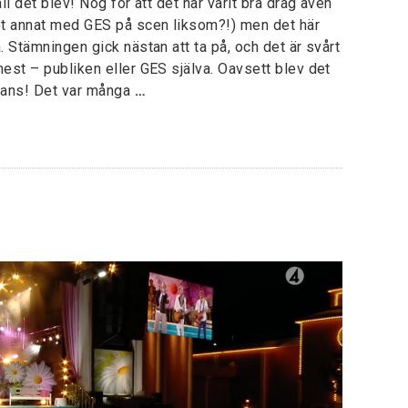
ll det blev! Nog för att det har varit bra drag även
got annat med GES på scen liksom?!) men det här
. Stämningen gick nästan att ta på, och det är svårt
mest – publiken eller GES själva. Oavsett blev det
mmans! Det var många
…