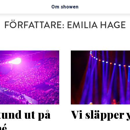
Om showen
FÖRFATTARE:
EMILIA HAGE
und ut på 
Vi släpper 
né