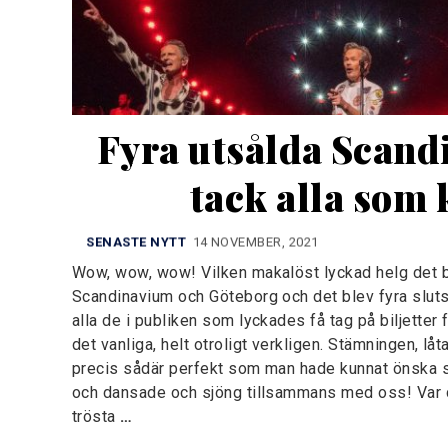
Fyra utsålda Scand
tack alla som
SENASTE NYTT
14 NOVEMBER, 2021
Wow, wow, wow! Vilken makalöst lyckad helg det b
Scandinavium och Göteborg och det blev fyra slutså
alla de i publiken som lyckades få tag på biljetter 
det vanliga, helt otroligt verkligen. Stämningen, låta
precis sådär perfekt som man hade kunnat önska si
och dansade och sjöng tillsammans med oss! Var d
trösta
…