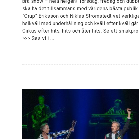
bra show – hela helgen! Torsdag, fredag och dubbel
ska ha det tillsammans med världens bästa publi
”Orup” Eriksson och Niklas Strömstedt vet verklig
helkväll med underhållning och kväll efter kväll gå
Cirkus efter hits, hits och åter hits. Se ett smakpr
>>> Ses vi i
…