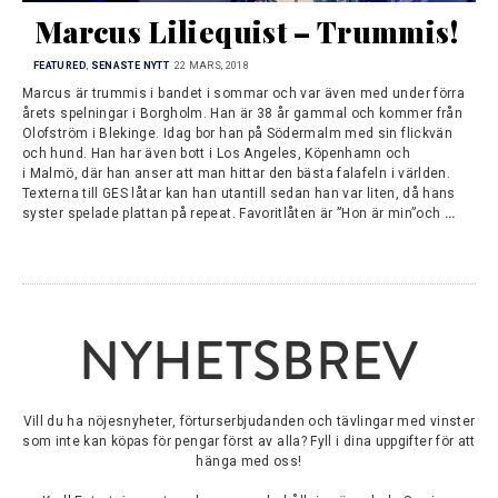
Marcus Liliequist – Trummis!
FEATURED
,
SENASTE NYTT
22 MARS, 2018
Marcus är trummis i bandet i sommar och var även med under förra
årets spelningar i Borgholm. Han är 38 år gammal och kommer från
Olofström i Blekinge. Idag bor han på Södermalm med sin flickvän
och hund. Han har även bott i Los Angeles, Köpenhamn och
i Malmö, där han anser att man hittar den bästa falafeln i världen.
Texterna till GES låtar kan han utantill sedan han var liten, då hans
syster spelade plattan på repeat. Favoritlåten är ”Hon är min”och
…
NYHETSBREV
Vill du ha nöjesnyheter, förturserbjudanden och tävlingar med vinster
som inte kan köpas för pengar först av alla? Fyll i dina uppgifter för att
hänga med oss!