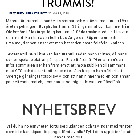
TRUMMIS!
FEATURED
,
SENASTE NYTT
22 MARS, 2018
Marcus är trummis i bandet i sommar och var även med under förra
årets spelningar i
Borgholm
. Han är 38 år gammal och kommer från
Olofström
i
Blekinge
. Idag bor han på
Södermalm
med sin flickvän
och hund. Han har även bott i
Los Angeles
,
Köpenhamn
och
i
Malmö
, där han anser att man hittar den bästa falafeln i världen.
Texterna till
GES
låtar kan han utantill sedan han var liten, då hans
syster spelade plattan på repeat. Favoritlåten är ”
Hon är min
”och
inför sommaren ser han fram emot att möta publiken tillsammans
med GES och det fantastiska bandet. Sen hoppas han såklart att
Sverige
går långt i fotbolls-VM och att han hinner med en och annan
paddeltennis-match, som han anser sig själv vara en ”jävel” på!
NYHETSBREV
Vill du ha nöjesnyheter, förturserbjudanden och tävlingar med vinster
som inte kan köpas för pengar först av alla? Fyll i dina uppgifter för att
hänga med oss!