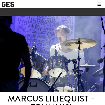
Hem
Om showen
Medverkande
Historien om GES
Nyheter
Press
MARCUS LILIEQUIST – 