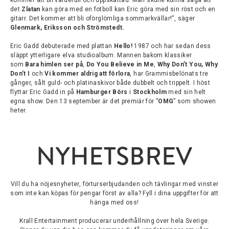
kommer att bli värdefull och uppskattad. Man skulle kunna säga att
det
Zlatan
kan göra med en fotboll kan Eric göra med sin röst och en
gitarr. Det kommer att bli oförglömliga sommarkvällar!”, säger
Glenmark, Eriksson och Strömstedt.
Eric Gadd debuterade med plattan
Hello!
1987 och har sedan dess
släppt ytterligare elva studioalbum. Mannen bakom klassiker
som
Bara himlen ser på
,
Do You Believe in Me
,
Why Don’t You,
Why
Don’t I
och
Vi kommer aldrig att förlora
, har Grammisbelönats tre
gånger, sålt guld- och platinaskivor både dubbelt och trippelt. I höst
flyttar Eric Gadd in på
Hamburger Börs
i
Stockholm
med sin helt
egna show. Den 13 september är det premiär för ”
OMG
” som showen
heter.
NYHETSBREV
Vill du ha nöjesnyheter, förturserbjudanden och tävlingar med vinster
som inte kan köpas för pengar först av alla? Fyll i dina uppgifter för att
hänga med oss!
Krall Entertainment producerar underhållning över hela Sverige.