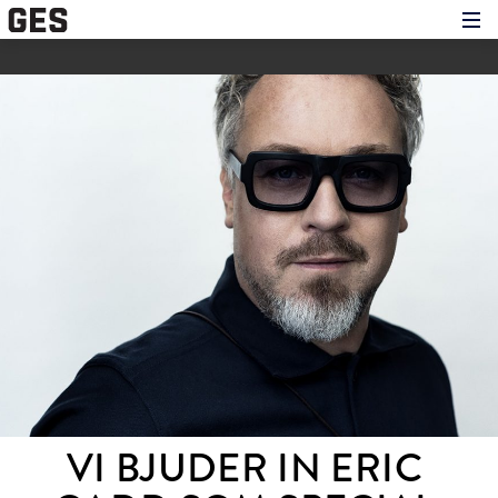
Hem
Om showen
Medverkande
Historien om GES
Nyheter
Press
VI BJUDER IN ERIC 