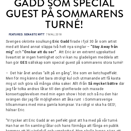
GADD SOM SPECIAL 
GUEST PÅ SOMMARENS 
TURNÉ!
FEATURED
,
SENASTE NYTT
7 MAJ, 2018
Sveriges okrönte soulkung
Eric Gadd
firade i fjol 30 år som artist
med att bland annat släppa två helt nya singlar –
”Stay Away från
mig”
och
”Önskar att du ser”
. Att Eric är en extremt uppskattad
liveartist är ingen hemlighet och vi kan nu gladeligen meddela att
han gör
GES
sällskap som special guest på sommarens stora turné!
– Det här året andas ”allt på en gång”, lite som en ketchupeffekt.
Men för mig känns det bara otroligt kul och utmanande att få kasta
mig ut och göra så många olika saker. Allt ifrån
Så mycket bättre
där
jag får tolka andras låtar till den glorifierade och maxade
konsertupplevelsen med min egen show i höst och så nu den här
svängen där jag får möjligheten att åka runt i Sommarsverige
tillsammans med mina gamla kompisar. Va roligt vi ska ha GES!,
hälsar Eric.
”Vi tycker att Eric Gadd är en perfekt gäst att ha med på vår turné.
Han har en fin samling låtar och hans förmåga att fånga en publik