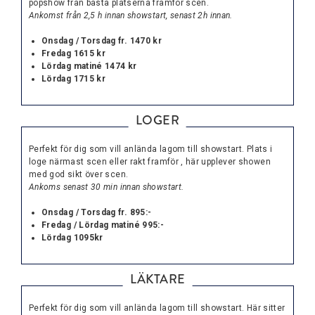
popshow från bästa platserna framför scen.
Ankomst från 2,5 h innan showstart, senast 2h innan.
Onsdag / Torsdag fr. 1470 kr
Fredag 1615 kr
Lördag matiné 1474 kr
Lördag 1715 kr
LOGER
Perfekt för dig som vill anlända lagom till showstart. Plats i
loge närmast scen eller rakt framför , här upplever showen
med god sikt över scen.
Ankoms senast 30 min innan showstart.
Onsdag / Torsdag fr. 895:-
Fredag / Lördag matiné 995:-
Lördag 1095kr
LÄKTARE
Perfekt för dig som vill anlända lagom till showstart. Här sitter