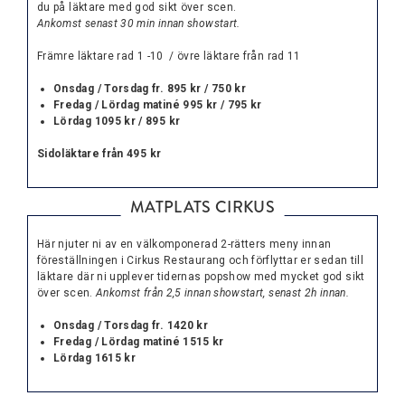
du på läktare med god sikt över scen.
Ankomst senast 30 min innan showstart.
Främre läktare rad 1 -10 / övre läktare från rad 11
Onsdag / Torsdag fr. 895 kr / 750 kr
Fredag / Lördag matiné 995 kr / 795 kr
Lördag 1095 kr / 895 kr
Sidoläktare från 495 kr
MATPLATS CIRKUS
Här njuter ni av en välkomponerad 2-rätters meny innan
föreställningen i Cirkus Restaurang och förflyttar er sedan till
läktare där ni upplever tidernas popshow med mycket god sikt
över scen.
Ankomst från 2,5 innan showstart, senast 2h innan.
Onsdag / Torsdag fr. 1420 kr
Fredag / Lördag matiné 1515 kr
Lördag 1615 kr