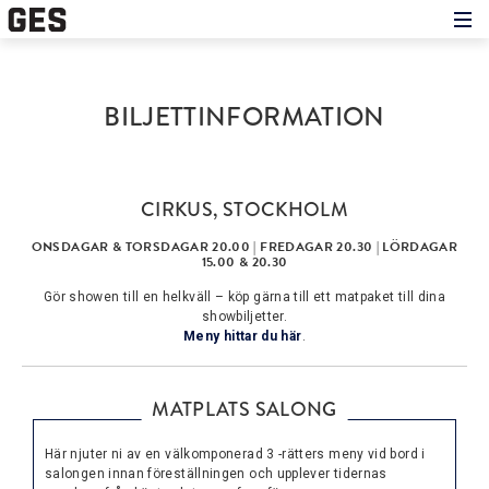
Hem
Om showen
Biljettinformation
BILJETTINFORMATION
Meny
Medverkande
Historien om GES
Nyheter
Frågor & svar
CIRKUS, STOCKHOLM
Kontakt
Press
ONSDAGAR & TORSDAGAR 20.00 | FREDAGAR 20.30 | LÖRDAGAR
15.00 & 20.30
Gör showen till en helkväll – köp gärna till ett matpaket till dina
showbiljetter.
Meny hittar du här
.
MATPLATS SALONG
Här njuter ni av en välkomponerad 3 -rätters meny vid bord i
salongen innan föreställningen och upplever tidernas