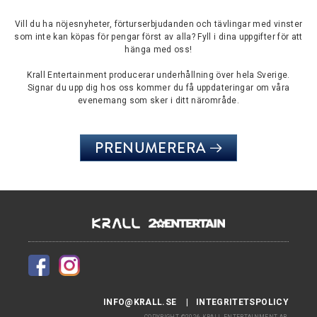
Vill du ha nöjesnyheter, förturserbjudanden och tävlingar med vinster
som inte kan köpas för pengar först av alla? Fyll i dina uppgifter för att
hänga med oss!
Krall Entertainment producerar underhållning över hela Sverige.
Signar du upp dig hos oss kommer du få uppdateringar om våra
evenemang som sker i ditt närområde.
PRENUMERERA
INFO@KRALL.SE
INTEGRITETSPOLICY
COPYRIGHT ©2026 KRALL ENTERTAINMENT AB.