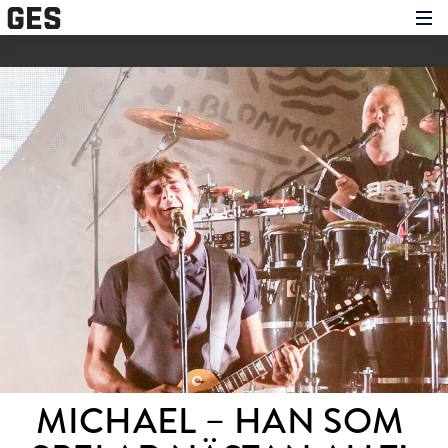
Hem
Om showen
Medverkande
Historien om GES
Nyheter
Press
MICHAEL – HAN SOM 