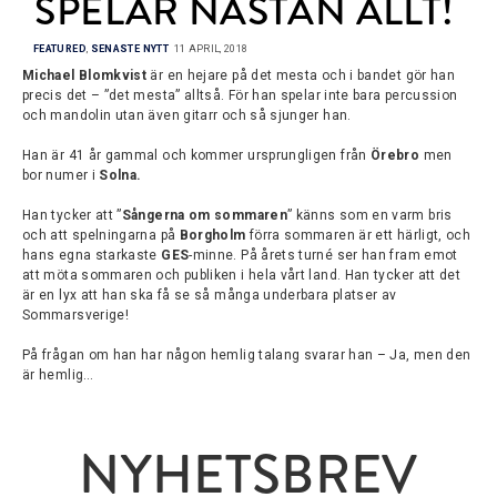
SPELAR NÄSTAN ALLT!
FEATURED
,
SENASTE NYTT
11 APRIL, 2018
Michael Blomkvist
är en hejare på det mesta och i bandet gör han
precis det – ”det mesta” alltså. För han spelar inte bara percussion
och mandolin utan även gitarr och så sjunger han.
Han är 41 år gammal och kommer ursprungligen från
Örebro
men
bor numer i
Solna.
Han tycker att ”
Sångerna om sommaren
” känns som en varm bris
och att spelningarna på
Borgholm
förra sommaren är ett härligt, och
hans egna starkaste
GES
-minne. På årets turné ser han fram emot
att möta sommaren och publiken i hela vårt land. Han tycker att det
är en lyx att han ska få se så många underbara platser av
Sommarsverige!
På frågan om han har någon hemlig talang svarar han – Ja, men den
är hemlig…
NYHETSBREV