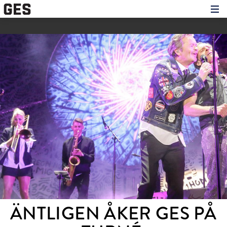
Hem
Om showen
Medverkande
Historien om GES
Nyheter
Press
ÄNTLIGEN ÅKER GES PÅ 