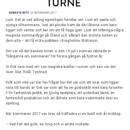
TURNÉ
SENASTE NYTT
23 NOVEMBER, 2017
Lust. Det är vad allting egentligen handlar om. Lust att spela och
sjunga tillsammans, lust att plocka fram de där låtarna som bara
ligger och väntar och ber om att få flyga igen. Lust att tillbringa några
magiska sommardygn på Öland och såklart den största lusten av
dem alla – att få möta publiken i Borgholms Slottsruin.
Det var så det kändes innan vi den 19 juli i somras räknade in
”Sångerna om sommaren” för första gången på fjorton år.
Vi fick vara med om sex magiska kvällar i ruinen och sen var det
över. Slut. Ridå. Tystnad.
Folk som inte var där har frågat hur det var och ett svar som ligger
nära till hands är: Det var som att ha en godisskål med bara favoriter
i! En fantastisk publik, en ljuvlig spelplats, ett underbart band, en
fantasifull produktion och en låtlista som bara svämmade över av
spelsug.
När sommaren 2017 var över så träffades vi en kväll och åt middag.
– Vad fort det gick, sa Orup och vi andra nickade.