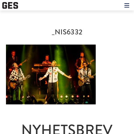
Hem
Om showen
Medverkande
_NIS6332
Historien om GES
Nyheter
Press
NYHETSBREV