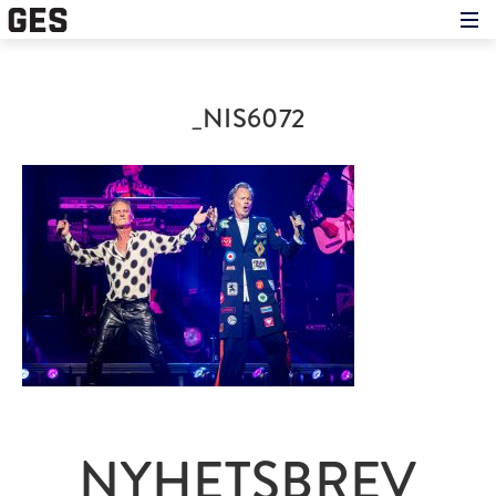
Hem
Om showen
Medverkande
_NIS6072
Historien om GES
Nyheter
Press
NYHETSBREV