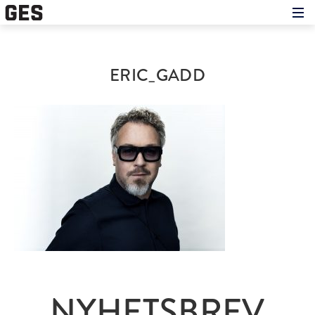
Hem
Om showen
Medverkande
ERIC_GADD
Historien om GES
Nyheter
Press
NYHETSBREV