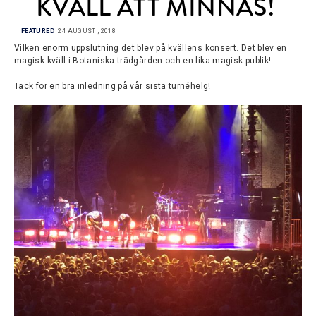
KVÄLL ATT MINNAS!
FEATURED
24 AUGUSTI, 2018
Vilken enorm uppslutning det blev på kvällens konsert. Det blev en
magisk kväll i Botaniska trädgården och en lika magisk publik!
Tack för en bra inledning på vår sista turnéhelg!