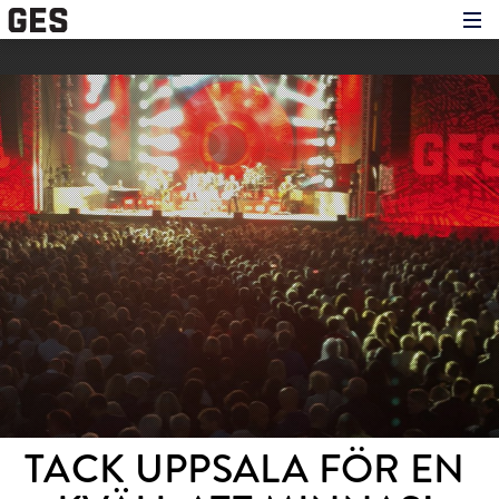
Hem
Om showen
Medverkande
Historien om GES
Nyheter
Press
TACK UPPSALA FÖR EN 