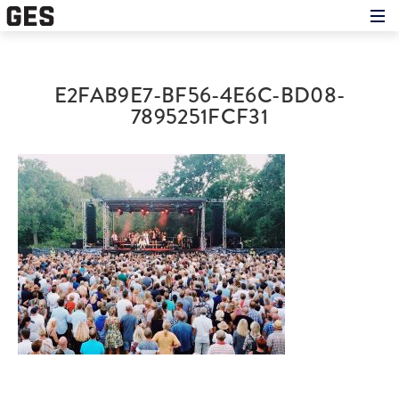
Hem
Om showen
Medverkande
E2FAB9E7-BF56-4E6C-BD08-
Historien om GES
Nyheter
7895251FCF31
Press