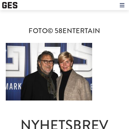
Hem
Om showen
Medverkande
FOTO© 58ENTERTAIN
Historien om GES
Nyheter
Press
NYHETSBREV