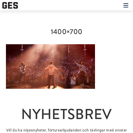
Hem
Om showen
Medverkande
1400×700
Historien om GES
Nyheter
Press
NYHETSBREV
Vill du ha nöjesnyheter, förturserbjudanden och tävlingar med vinster