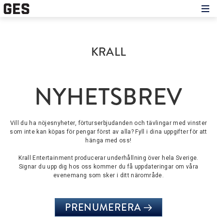
Hem
Om showen
Medverkande
KRALL
Historien om GES
Nyheter
Press
NYHETSBREV
Vill du ha nöjesnyheter, förturserbjudanden och tävlingar med vinster
som inte kan köpas för pengar först av alla? Fyll i dina uppgifter för att
hänga med oss!
Krall Entertainment producerar underhållning över hela Sverige.
Signar du upp dig hos oss kommer du få uppdateringar om våra
evenemang som sker i ditt närområde.
PRENUMERERA