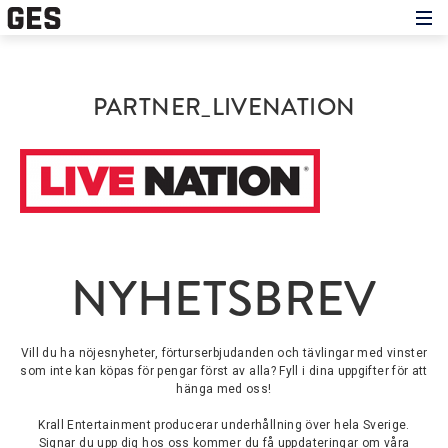
Hem
Om showen
Medverkande
PARTNER_LIVENATION
Historien om GES
Nyheter
Press
NYHETSBREV
Vill du ha nöjesnyheter, förturserbjudanden och tävlingar med vinster
som inte kan köpas för pengar först av alla? Fyll i dina uppgifter för att
hänga med oss!
Krall Entertainment producerar underhållning över hela Sverige.
Signar du upp dig hos oss kommer du få uppdateringar om våra