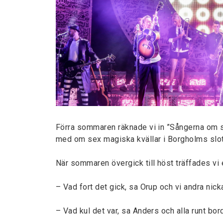
Förra sommaren räknade vi in ”Sångerna om so
med om sex magiska kvällar i Borgholms slotts
När sommaren övergick till höst träffades vi 
– Vad fort det gick, sa Orup och vi andra nick
– Vad kul det var, sa Anders och alla runt bor