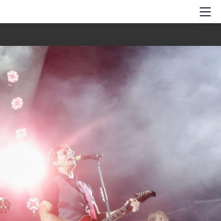
Hem
Om showen
Medverkande
Historien om GES
Nyheter
Press