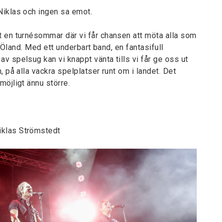
Niklas och ingen sa emot.
t en turnésommar där vi får chansen att möta alla som
ll Öland. Med ett underbart band, en fantasifull
v spelsug kan vi knappt vänta tills vi får ge oss ut
, på alla vackra spelplatser runt om i landet. Det
möjligt ännu större.
iklas Strömstedt