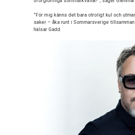
oförglömliga sommarkvällar!”, säger Glenmar
”För mig känns det bara otroligt kul och utma
saker – åka runt i Sommarsverige tillsammans
hälsar Gadd.