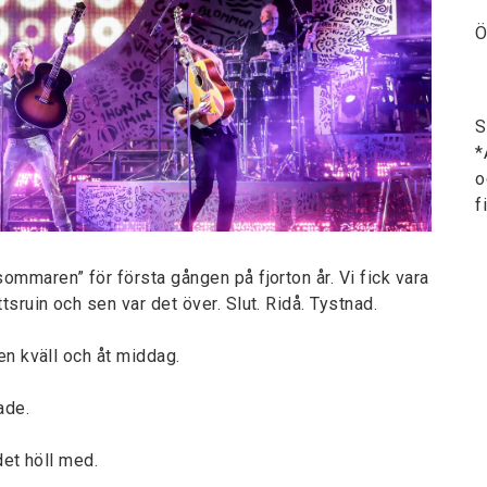
Ö
S
*
o
f
mmaren” för första gången på fjorton år. Vi fick vara
ruin och sen var det över. Slut. Ridå. Tystnad.
en kväll och åt middag.
ade.
det höll med.