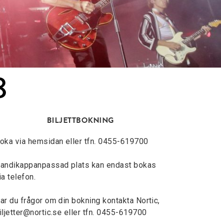
8
BILJETTBOKNING
oka via hemsidan eller tfn. 0455-619700
andikappanpassad plats kan endast bokas
ia telefon.
ar du frågor om din bokning kontakta Nortic,
iljetter@nortic.se
eller tfn. 0455-619700