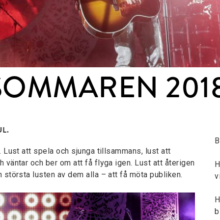
SOMMAREN 201
L.
B
. Lust att spela och sjunga tillsammans, lust att
 väntar och ber om att få flyga igen. Lust att återigen
H
 största lusten av dem alla – att få möta publiken.
v
H
b