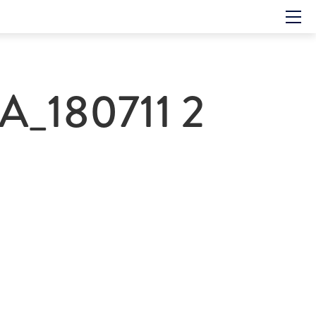
Hem
Om showen
Medverkande
_180711 2
Historien om GES
Nyheter
Press