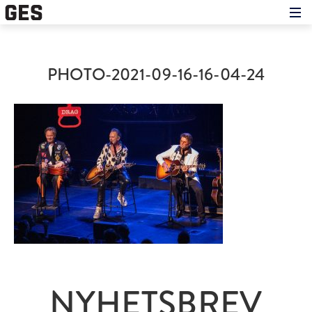
Hem
Om showen
Medverkande
PHOTO-2021-09-16-16-04-24
Historien om GES
Nyheter
Press
NYHETSBREV