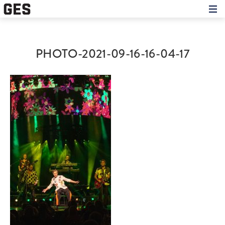
Hem
Om showen
Medverkande
PHOTO-2021-09-16-16-04-17
Historien om GES
Nyheter
Press