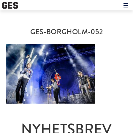
Hem
Om showen
Medverkande
GES-BORGHOLM-052
Historien om GES
Nyheter
Press
NYHETSBREV