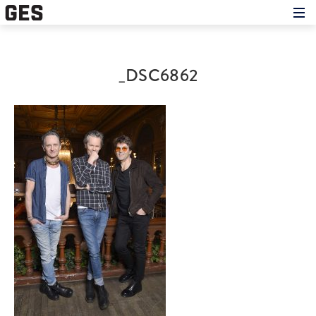
Hem
Om showen
Medverkande
_DSC6862
Historien om GES
Nyheter
Press