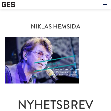
Hem
Om showen
Medverkande
NIKLAS HEMSIDA
Historien om GES
Nyheter
Press
NYHETSBREV