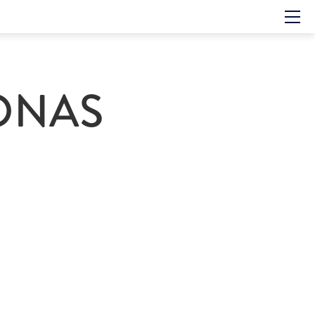
Hem
Om showen
Medverkande
ONAS
Historien om GES
Nyheter
Press