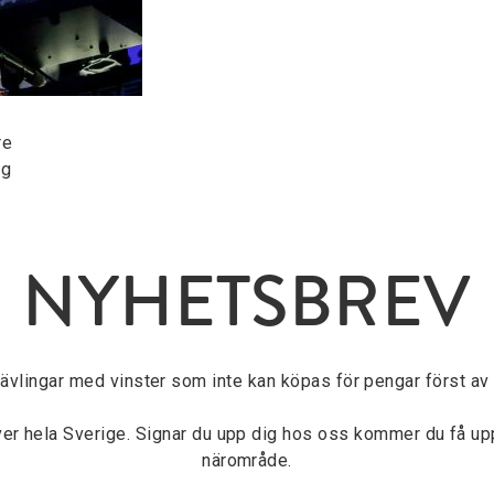
re
ng
NYHETSBREV
tävlingar med vinster som inte kan köpas för pengar först av a
över hela Sverige. Signar du upp dig hos oss kommer du få u
närområde.