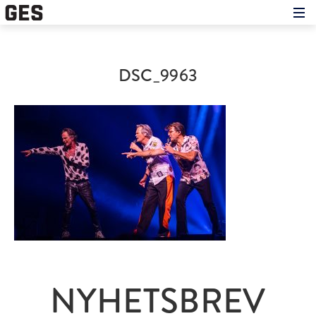
Hem
Om showen
Medverkande
DSC_9963
Historien om GES
Nyheter
Press
NYHETSBREV