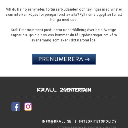
Vill du ha nöjesnyheter, förturserbjudanden och tävlingar med vinster
som inte kan köpas för pengar först av alla? Fyll i dina uppgifter för att
hänga med oss!
Krall Entertainment producerar underhållning över hela Sverige.
Signar du upp dig hos oss kommer du få uppdateringar om våra
evenemang som sker i ditt närområde.
PRENUMERERA
INFO@KRALL.SE
INTEGRITETSPOLICY
COPYRIGHT ©2026 KRALL ENTERTAINMENT AB.