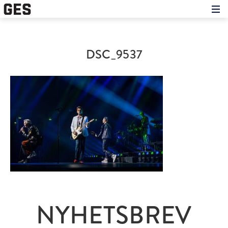
Hem
Om showen
Medverkande
DSC_9537
Historien om GES
Nyheter
Press
NYHETSBREV