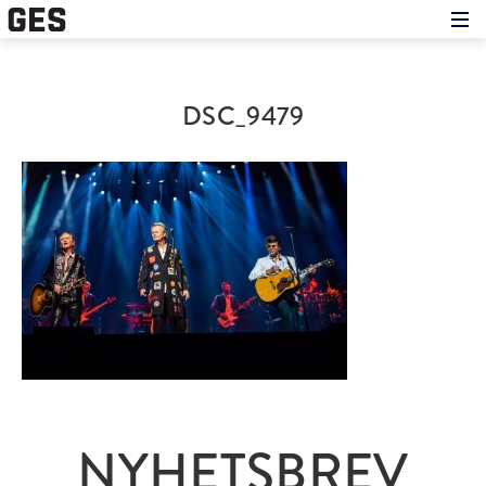
Hem
Om showen
Medverkande
DSC_9479
Historien om GES
Nyheter
Press
NYHETSBREV