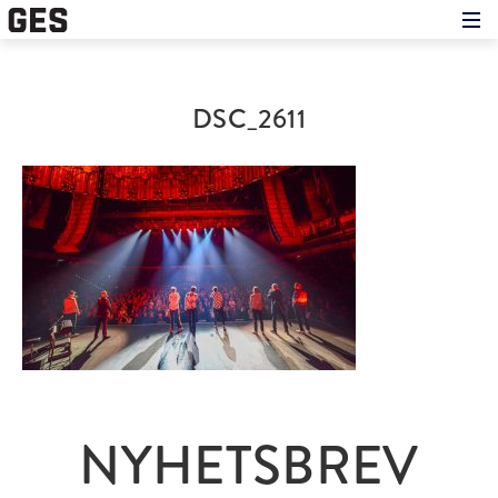
Hem
Om showen
Medverkande
DSC_2611
Historien om GES
Nyheter
Press
NYHETSBREV