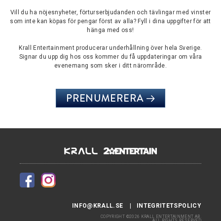
Vill du ha nöjesnyheter, förturserbjudanden och tävlingar med vinster
som inte kan köpas för pengar först av alla? Fyll i dina uppgifter för att
hänga med oss!
Krall Entertainment producerar underhållning över hela Sverige.
Signar du upp dig hos oss kommer du få uppdateringar om våra
evenemang som sker i ditt närområde.
PRENUMERERA
INFO@KRALL.SE
INTEGRITETSPOLICY
COPYRIGHT ©2026 KRALL ENTERTAINMENT AB.
ALL RIGHTS RESERVED