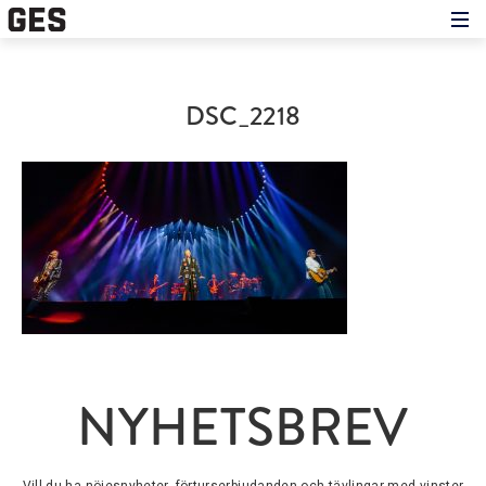
Hem
Om showen
Medverkande
DSC_2218
Historien om GES
Nyheter
Press
NYHETSBREV