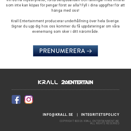
Vill du ha nöjesnyheter, förturserbjudanden och tävlingar med vinster
som inte kan köpas för pengar först av alla? Fyll i dina uppgifter för att
hänga med oss!
Krall Entertainment producerar underhållning över hela Sverige.
Signar du upp dig hos oss kommer du få uppdateringar om våra
evenemang som sker i ditt närområde.
PRENUMERERA
INFO@KRALL.SE
INTEGRITETSPOLICY
COPYRIGHT ©2026 KRALL ENTERTAINMENT AB.
ALL RIGHTS RESERVED