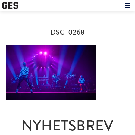
Hem
Om showen
Medverkande
DSC_0268
Historien om GES
Nyheter
Press
NYHETSBREV