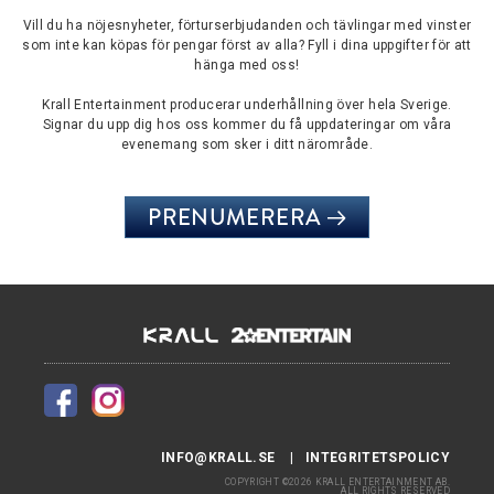
Vill du ha nöjesnyheter, förturserbjudanden och tävlingar med vinster
som inte kan köpas för pengar först av alla? Fyll i dina uppgifter för att
hänga med oss!
Krall Entertainment producerar underhållning över hela Sverige.
Signar du upp dig hos oss kommer du få uppdateringar om våra
evenemang som sker i ditt närområde.
PRENUMERERA
INFO@KRALL.SE
INTEGRITETSPOLICY
COPYRIGHT ©2026 KRALL ENTERTAINMENT AB.
ALL RIGHTS RESERVED