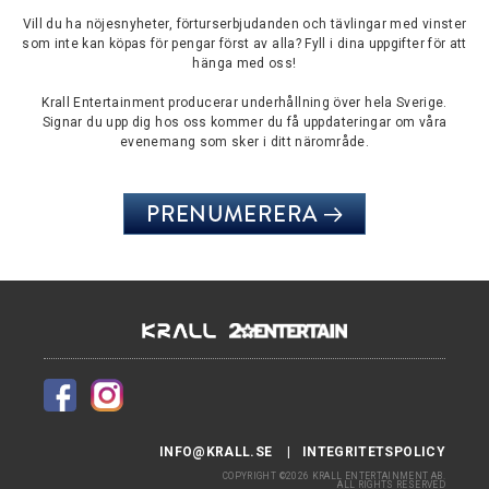
Vill du ha nöjesnyheter, förturserbjudanden och tävlingar med vinster
som inte kan köpas för pengar först av alla? Fyll i dina uppgifter för att
hänga med oss!
Krall Entertainment producerar underhållning över hela Sverige.
Signar du upp dig hos oss kommer du få uppdateringar om våra
evenemang som sker i ditt närområde.
PRENUMERERA
INFO@KRALL.SE
INTEGRITETSPOLICY
COPYRIGHT ©2026 KRALL ENTERTAINMENT AB.
ALL RIGHTS RESERVED