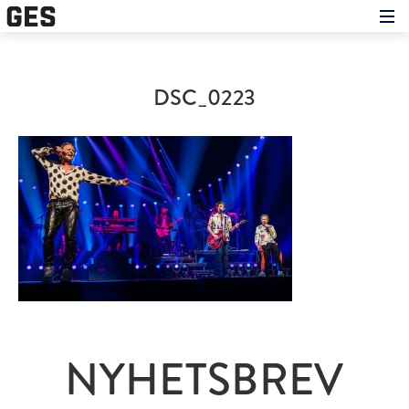
Hem
Om showen
Medverkande
DSC_0223
Historien om GES
Nyheter
Press
NYHETSBREV