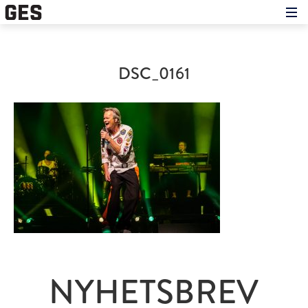
Hem
Om showen
Medverkande
DSC_0161
Historien om GES
Nyheter
Press
NYHETSBREV