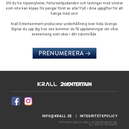
Vill du ha nöjesnyheter, förturserbjudanden och tävlingar med vinster
som inte kan köpas för pengar först av alla? Fyll i dina uppgifter för att
hänga med oss!
Krall Entertainment producerar underhållning över hela Sverige.
Signar du upp dig hos oss kommer du få uppdateringar om våra
evenemang som sker i ditt närområde.
PRENUMERERA
INFO@KRALL.SE
INTEGRITETSPOLICY
COPYRIGHT ©2026 KRALL ENTERTAINMENT AB.
ALL RIGHTS RESERVED