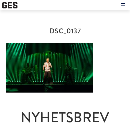
Hem
Om showen
Medverkande
DSC_0137
Historien om GES
Nyheter
Press
NYHETSBREV