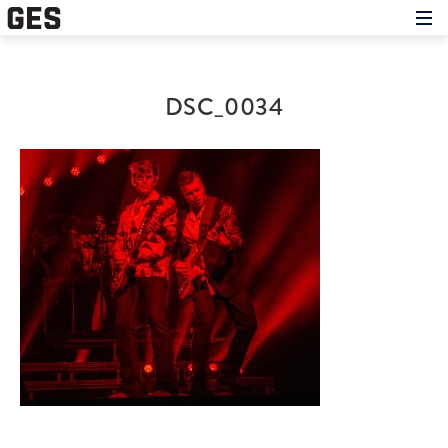
Hem
Om showen
Medverkande
DSC_0034
Historien om GES
Nyheter
Press