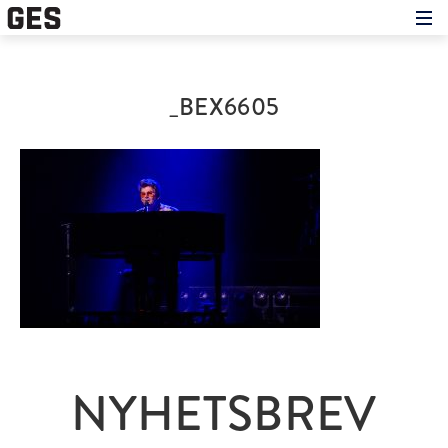
Hem
Om showen
Medverkande
_BEX6605
Historien om GES
Nyheter
Press
NYHETSBREV