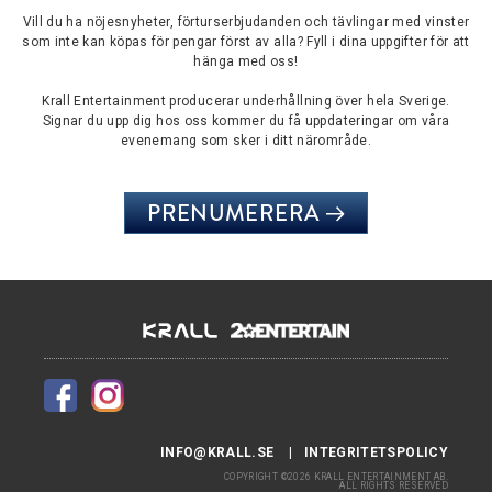
Vill du ha nöjesnyheter, förturserbjudanden och tävlingar med vinster
som inte kan köpas för pengar först av alla? Fyll i dina uppgifter för att
hänga med oss!
Krall Entertainment producerar underhållning över hela Sverige.
Signar du upp dig hos oss kommer du få uppdateringar om våra
evenemang som sker i ditt närområde.
PRENUMERERA
INFO@KRALL.SE
INTEGRITETSPOLICY
COPYRIGHT ©2026 KRALL ENTERTAINMENT AB.
ALL RIGHTS RESERVED