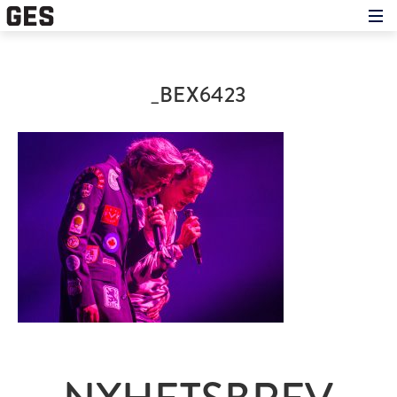
Hem
Om showen
Medverkande
_BEX6423
Historien om GES
Nyheter
Press