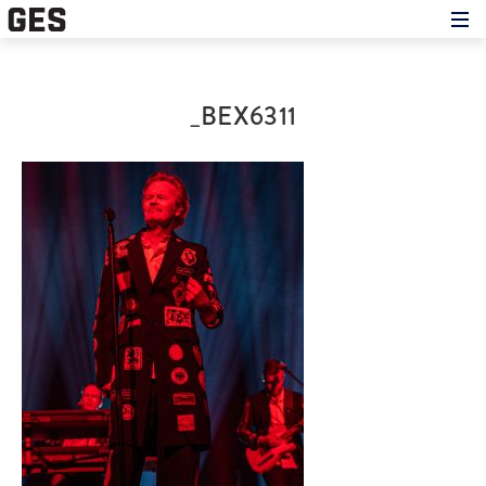
Hem
Om showen
Medverkande
_BEX6311
Historien om GES
Nyheter
Press