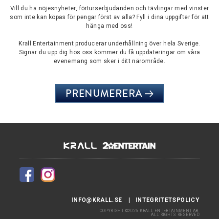
Vill du ha nöjesnyheter, förturserbjudanden och tävlingar med vinster
som inte kan köpas för pengar först av alla? Fyll i dina uppgifter för att
hänga med oss!
Krall Entertainment producerar underhållning över hela Sverige.
Signar du upp dig hos oss kommer du få uppdateringar om våra
evenemang som sker i ditt närområde.
PRENUMERERA
INFO@KRALL.SE
INTEGRITETSPOLICY
COPYRIGHT ©2026 KRALL ENTERTAINMENT AB.
ALL RIGHTS RESERVED