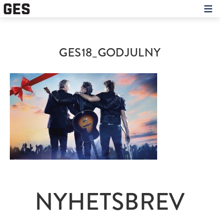
Hem
Om showen
Medverkande
GES18_GODJULNY
Historien om GES
Nyheter
Press
NYHETSBREV