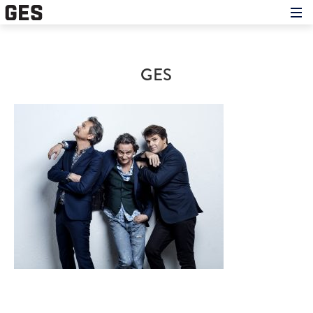
Hem
Om showen
Medverkande
GES
Historien om GES
Nyheter
Press