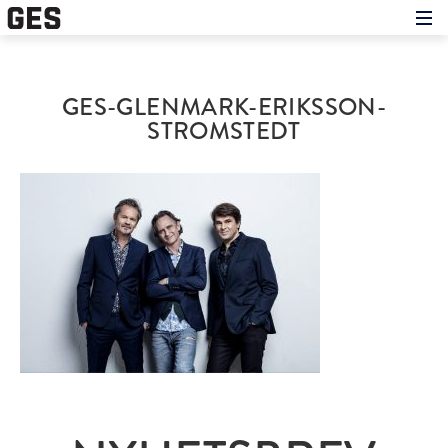
Hem
Om showen
Medverkande
GES-GLENMARK-ERIKSSON-
Historien om GES
Nyheter
STROMSTEDT
Press