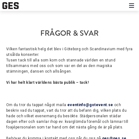
Hem
Om showen
Medverkande
FRÅGOR & SVAR
Historien om GES
Kontakt
Vilken fantastisk helg det blev i Göteborg och Scandinavium med fyra
utsålda konserter.
Tusen tack till alla som kom och stannade världen en stund
tillsammans med oss och som var en del av den magiska
stämningen, dansen och allsången.
Vi har helt klart världens bästa publik – tack!
Om du tror du tappat något maila
eventinfo@gotevent.se
och
beskriv vad du tappat, vart du tror att du befann dig, vilken plats du
hade och vilket evenemang du besökte. Städpersonalen städar
dagen efter och samlar ihop ev. kvarglömda föremål och lämnar till
foajépersonalen som tar hand om det nästa gång de är på plats.
Behöver du komma i kontakt med oss når du oss på
ges@ges.se