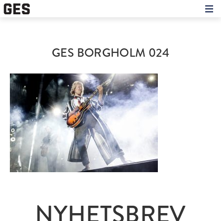
Hem
Om showen
Medverkande
GES BORGHOLM 024
Historien om GES
Nyheter
Press
NYHETSBREV