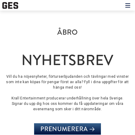
Hem
Om showen
Medverkande
ÅBRO
Historien om GES
Nyheter
Press
NYHETSBREV
Vill du ha nöjesnyheter, förturserbjudanden och tävlingar med vinster
som inte kan köpas för pengar först av alla? Fyll i dina uppgifter för att
hänga med oss!
Krall Entertainment producerar underhållning över hela Sverige.
Signar du upp dig hos oss kommer du få uppdateringar om våra
evenemang som sker i ditt närområde.
PRENUMERERA